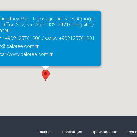
hmutbey Mah. Taşocağı Cad. No:3, Ağaoğlu
 Office 212, Kat: 26, D:432, 34218, Bağcılar /
tanbul
л.: +902125761200 / Факс: +902125761201
fo@caloree.com.tr
tps://www.caloree.com.tr
Главная
Продукция
Производство
Корп