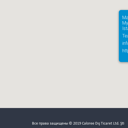
Ma
My
İs
Те
in
ht
Все права защищены © 2019 Caloree Dış Ticaret Ltd. Şti